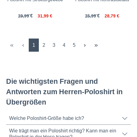
39,99 €
31,99 €
35,99 €
28,79 €
Seite
Seite
Seite
Seite
Seite
1
2
3
4
5
Die wichtigsten Fragen und
Antworten zum Herren-Poloshirt in
Übergrößen
Welche Poloshirt-Größe habe ich?
Wie trägt man ein Poloshirt richtig? Kann man ein
Poloshirt in der Hose tragen?