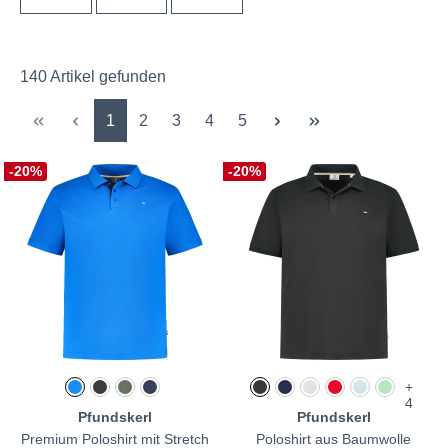
140 Artikel gefunden
Seite
Seite
Seite
Seite
Seite
1
2
3
4
5
-20%
-20%
+
4
Pfundskerl
Pfundskerl
Premium Poloshirt mit Stretch
Poloshirt aus Baumwolle