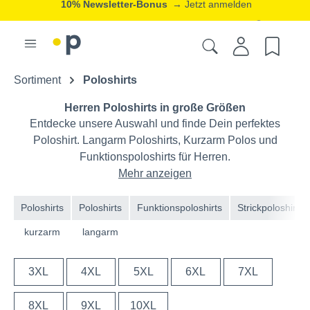
20% Neukunden-Rabatt
→ Jetzt registrieren
ⓘ
Sortiment
Poloshirts
Herren Poloshirts in große Größen
Entdecke unsere Auswahl und finde Dein perfektes
Poloshirt. Langarm Poloshirts, Kurzarm Polos und
Funktionspoloshirts für Herren.
Mehr anzeigen
Poloshirts
Poloshirts
Funktionspoloshirts
Strickpoloshirts
kurzarm
langarm
3XL
4XL
5XL
6XL
7XL
8XL
9XL
10XL