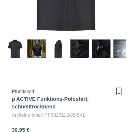
Pfundskerl
p ACTIVE Funktions-Poloshirt,
schnelltrocknend
Artikelnummer: PF9923112/88-5XL
39,95 €