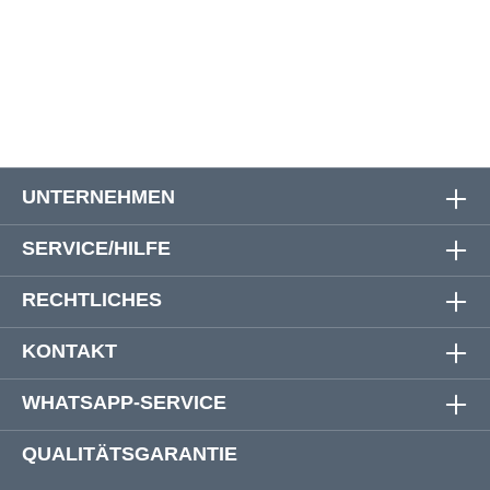
7XL
177 cm
175 cm
92 cm
8XL
189 cm
188 cm
94 cm
UNTERNEHMEN
SERVICE/HILFE
RECHTLICHES
KONTAKT
WHATSAPP-SERVICE
QUALITÄTSGARANTIE