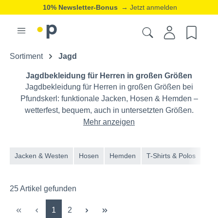
20% Neukunden-Rabatt
→ Jetzt registrieren
ⓘ
Sortiment
Jagd
Jagdbekleidung für Herren in großen Größen
Jagdbekleidung für Herren in großen Größen bei
Pfundskerl: funktionale Jacken, Hosen & Hemden –
wetterfest, bequem, auch in untersetzten Größen.
Mehr anzeigen
Jacken & Westen
Hosen
Hemden
T-Shirts & Polos
25 Artikel gefunden
Seite
Seite
1
2