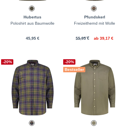
Hubertus
Pfundskerl
Poloshirt aus Baumwolle
Freizeithemd mit Wolle
45,95 €
55,95 €
ab
39,17 €
-20%
-20%
Bestseller