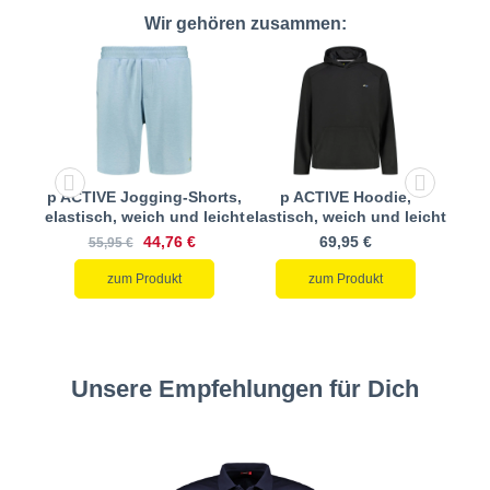
Wir gehören zusammen:
ose,
p ACTIVE Jogging-Shorts,
p ACTIVE Hoodie,
p A
leicht
elastisch, weich und leicht
elastisch, weich und leicht
elast
44,76 €
69,95 €
55,95 €
zum Produkt
zum Produkt
Unsere Empfehlungen für Dich