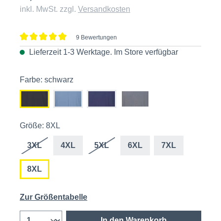
inkl. MwSt. zzgl.
Versandkosten
9 Bewertungen
Durchschnittliche Bewertung von 5 von 5 Sternen
Lieferzeit 1-3 Werktage. Im
Store
verfügbar
Farbe: schwarz
Größe: 8XL
3XL
4XL
5XL
6XL
7XL
8XL
Zur Größentabelle
In den Warenkorb