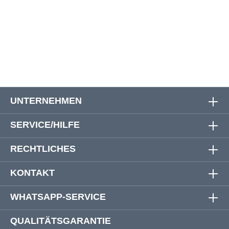
7XL
177 cm
175 cm
92 cm
8XL
189 cm
188 cm
94 cm
UNTERNEHMEN
SERVICE/HILFE
RECHTLICHES
KONTAKT
WHATSAPP-SERVICE
QUALITÄTSGARANTIE