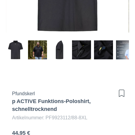
Pfundskerl
p ACTIVE Funktions-Poloshirt,
schnelltrocknend
Artikelnummer: PF9923112/88-8XL
44,95 €