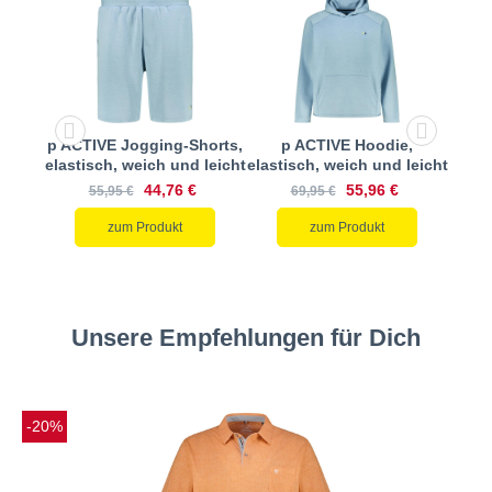
ose,
p ACTIVE Jogging-Shorts,
p ACTIVE Hoodie,
p A
leicht
elastisch, weich und leicht
elastisch, weich und leicht
elast
44,76 €
55,96 €
55,95 €
69,95 €
zum Produkt
zum Produkt
Unsere Empfehlungen für Dich
-20%