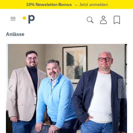
20% Neukunden-Rabatt
→ Jetzt registrieren
ⓘ
Anlässe