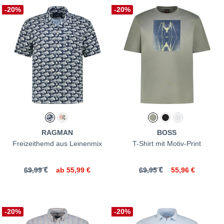
-20%
-20%
RAGMAN
BOSS
Freizeithemd aus Leinenmix
T-Shirt mit Motiv-Print
69,99 €
ab
55,99 €
69,95 €
55,96 €
-20%
-20%