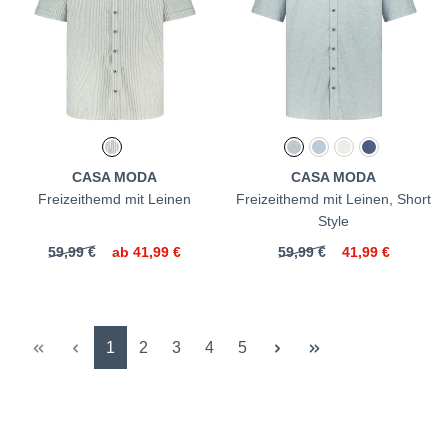
CASA MODA
CASA MODA
Freizeithemd mit Leinen
Freizeithemd mit Leinen, Short
Style
59,99 €
ab
41,99 €
59,99 €
41,99 €
Seite
Seite
Seite
Seite
Seite
1
2
3
4
5