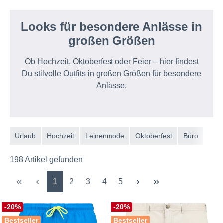
Looks für besondere Anlässe in
großen Größen
Ob Hochzeit, Oktoberfest oder Feier – hier findest
Du stilvolle Outfits in großen Größen für besondere
Anlässe.
Urlaub
Hochzeit
Leinenmode
Oktoberfest
Büro
198 Artikel gefunden
Seite
Seite
Seite
Seite
Seite
1
2
3
4
5
-20%
-20%
Bestseller
Bestseller