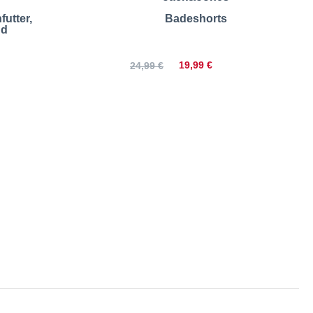
utter,
Badeshorts
nd
19,99 €
24,99 €
ößentabelle