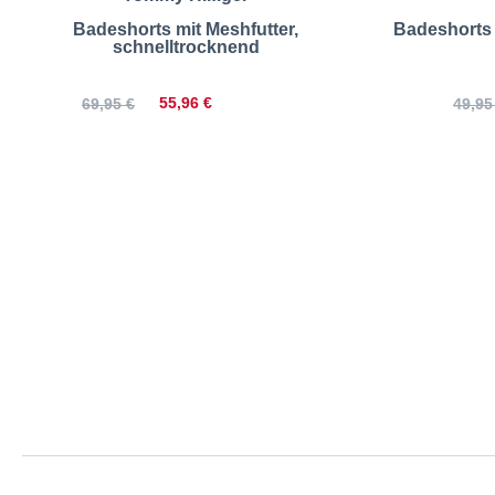
Badeshorts mit Meshfutter,
Badeshorts 
schnelltrocknend
55,96 €
69,95 €
49,95
Abraxas | 