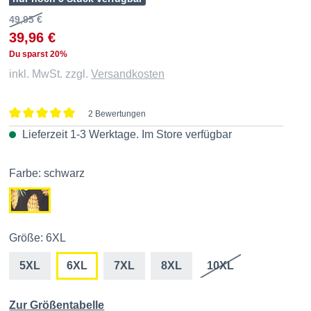
49,95 €
39,96 €
Du sparst 20%
inkl. MwSt. zzgl.
Versandkosten
2 Bewertungen
Durchschnittliche Bewertung von 5 von 5 Sternen
Lieferzeit 1-3 Werktage. Im
Store
verfügbar
Farbe: schwarz
Größe: 6XL
5XL
6XL
7XL
8XL
10XL
Zur Größentabelle