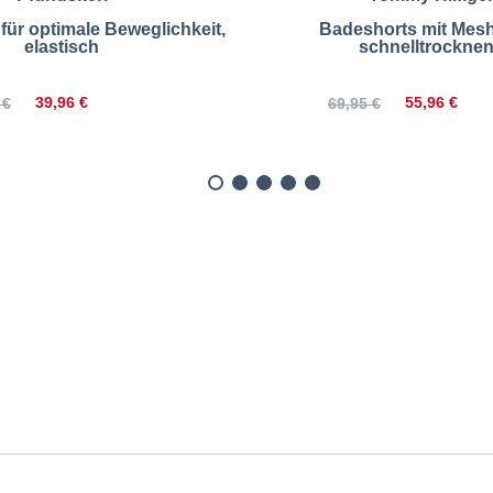
für optimale Beweglichkeit,
Badeshorts mit Meshf
elastisch
schnelltrockne
39,96 €
55,96 €
 €
69,95 €
Badeshorts mit Motiv | Gr