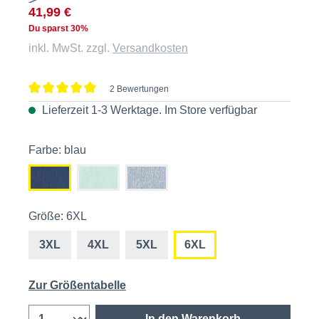
41,99 €
Du sparst 30%
inkl. MwSt. zzgl.
Versandkosten
2 Bewertungen
Durchschnittliche Bewertung von 5 von 5 Sternen
Lieferzeit 1-3 Werktage. Im
Store
verfügbar
Farbe: blau
Größe: 6XL
3XL
4XL
5XL
6XL
Zur Größentabelle
In den Warenkorb