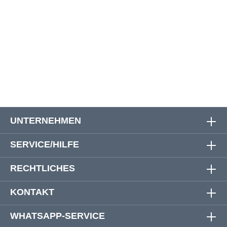
6XL
164 cm
160 cm
88 cm
7XL
178 cm
174 cm
90 cm
8XL
186 cm
182 cm
92 cm
UNTERNEHMEN
SERVICE/HILFE
RECHTLICHES
KONTAKT
WHATSAPP-SERVICE