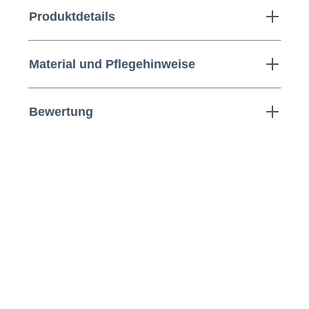
Produktdetails
Material und Pflegehinweise
Bewertung
s.Oliver | T-Shirt mit Print auf
Vorder- und Rückseite |
Größentabelle