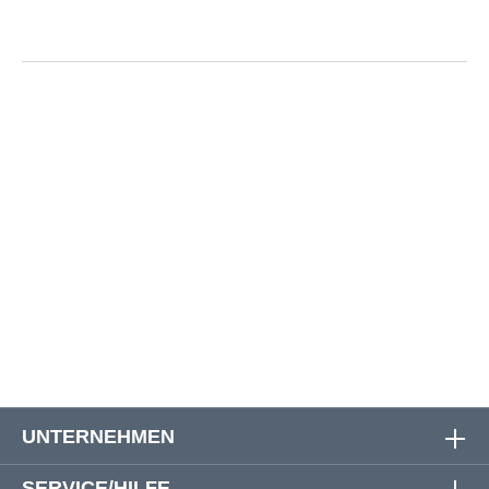
Größe
Oberweite
Bauchweite
Rückenlänge
3XL
140 cm
140 cm
81 cm
4XL
148 cm
148 cm
85 cm
5XL
158 cm
158 cm
86 cm
6XL
166 cm
164 cm
91 cm
UNTERNEHMEN
SERVICE/HILFE