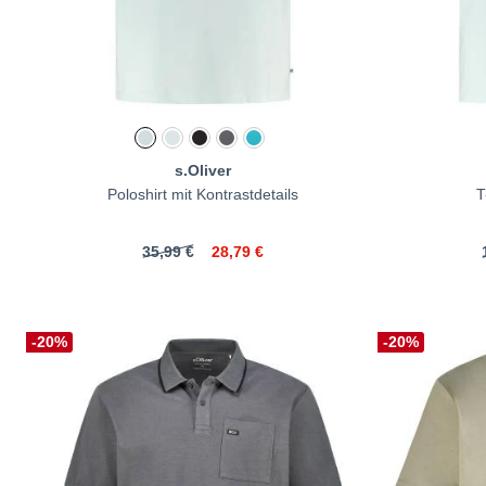
s.Oliver
Poloshirt mit Kontrastdetails
T
35,99 €
28,79 €
-20%
-20%