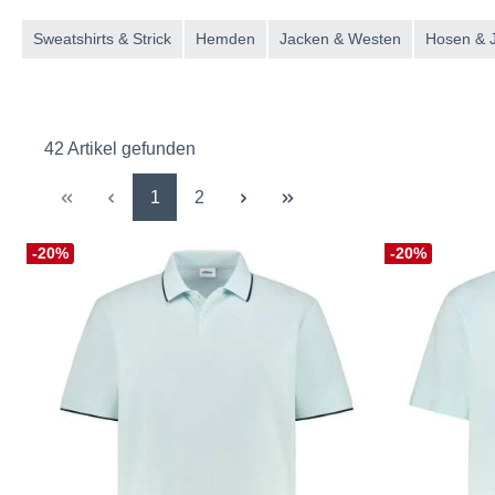
Sweatshirts & Strick
Hemden
Jacken & Westen
Hosen & 
42 Artikel gefunden
Seite
Seite
1
2
-20%
-20%