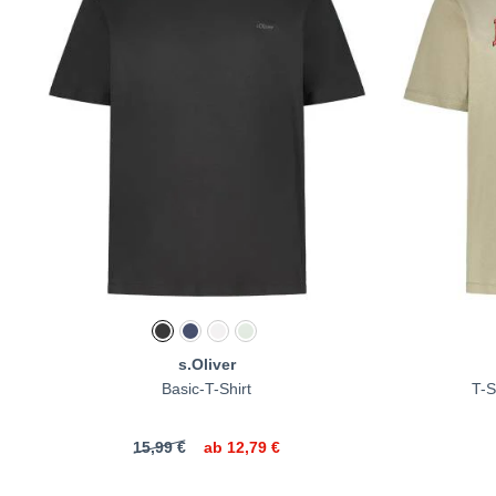
s.Oliver
Basic-T-Shirt
T-S
15,99 €
ab
12,79 €