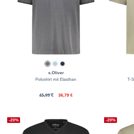
s.Oliver
Poloshirt mit Elasthan
T-S
45,99 €
36,79 €
-20%
-20%