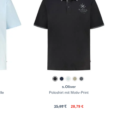
s.Oliver
lle
Poloshirt mit Motiv-Print
35,99 €
28,79 €