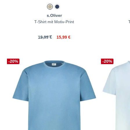
s.Oliver
T-Shirt mit Motiv-Print
T
19,99 €
15,99 €
-20%
-20%