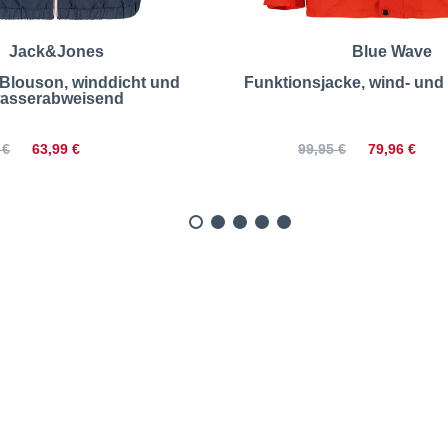
Jack&Jones
Blue Wave
 Blouson, winddicht und
Funktionsjacke, wind- und
asserabweisend
63,99 €
79,96 €
 €
99,95 €
ierte Jacke mit Stehkragen 