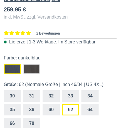
259,95 €
inkl. MwSt. zzgl.
Versandkosten
2 Bewertungen
Durchschnittliche Bewertung von 5 von 5 Sternen
Lieferzeit 1-3 Werktage. Im
Store
verfügbar
Farbe: dunkelblau
Größe: 62 (Normale Größe | Inch 46/34 | US 4XL)
30
31
32
33
34
35
36
60
62
64
66
70