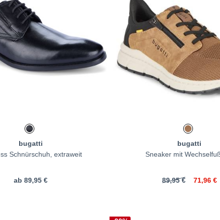
bugatti
bugatti
ss Schnürschuh, extraweit
Sneaker mit Wechselfuß
ab
89,95 €
89,95 €
71,96 €