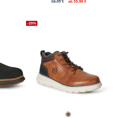
69,95 €
ab
55,96 €
-20%