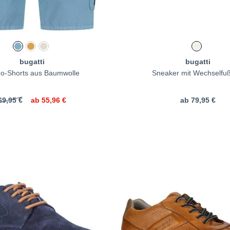
bugatti
bugatti
o-Shorts aus Baumwolle
Sneaker mit Wechselfuß
69,95 €
ab
55,96 €
ab
79,95 €