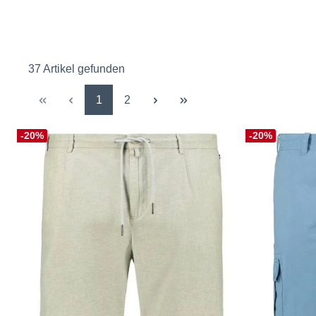
37 Artikel gefunden
Seite
Seite
1
2
-20%
-20%