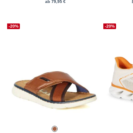
ab
79,95 €
-20%
-20%