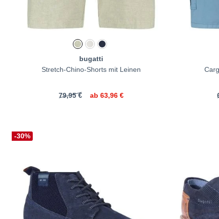
bugatti
Stretch-Chino-Shorts mit Leinen
Carg
79,95 €
ab
63,96 €
-30%