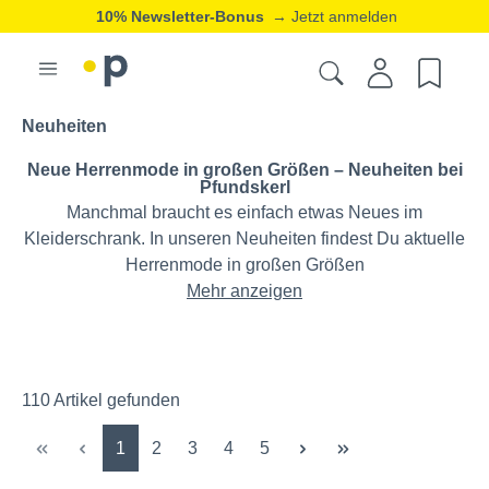
20% Neukunden-Rabatt
→ Jetzt registrieren
ⓘ
Neuheiten
Neue Herrenmode in großen Größen – Neuheiten bei
Pfundskerl
Manchmal braucht es einfach etwas Neues im
Kleiderschrank. In unseren Neuheiten findest Du aktuelle
Herrenmode in großen Größen
Mehr anzeigen
110 Artikel gefunden
Seite
Seite
Seite
Seite
Seite
1
2
3
4
5