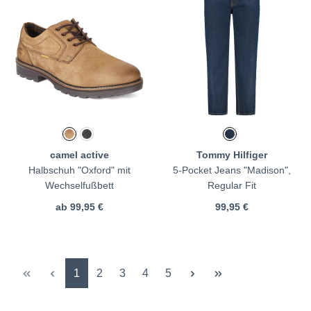
camel active
Tommy Hilfiger
Halbschuh "Oxford" mit
5-Pocket Jeans "Madison",
Wechselfußbett
Regular Fit
ab
99,95 €
99,95 €
Seite
Seite
Seite
Seite
Seite
1
2
3
4
5