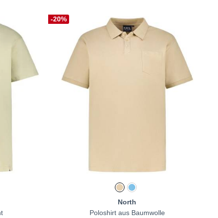
-20%
North
nt
Poloshirt aus Baumwolle