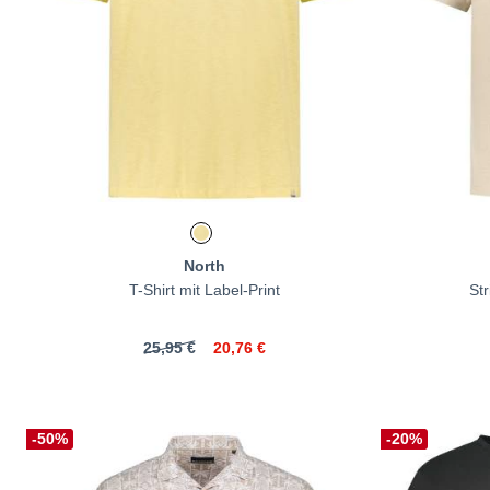
North
T-Shirt mit Label-Print
St
25,95 €
20,76 €
-50%
-20%