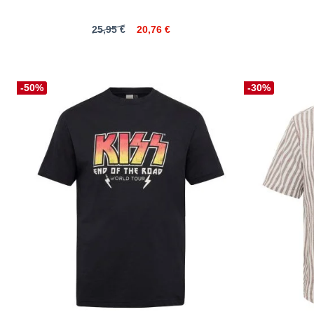
25,95 €
20,76 €
-50%
-30%