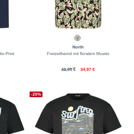
North
iv-Print
Freizeithemd mit floralem Muster
49,95 €
34,97 €
-20%