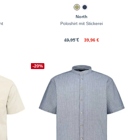
North
nt
Poloshirt mit Stickerei
49,95 €
39,96 €
-20%