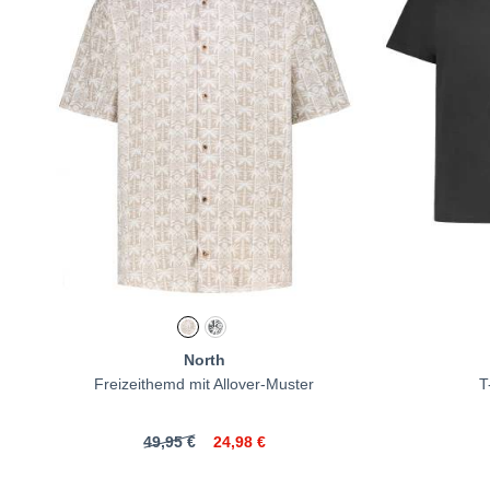
North
Freizeithemd mit Allover-Muster
T
49,95 €
24,98 €