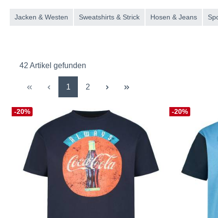
Jacken & Westen
Sweatshirts & Strick
Hosen & Jeans
Spo
42 Artikel gefunden
Seite
Seite
1
2
-20%
-20%