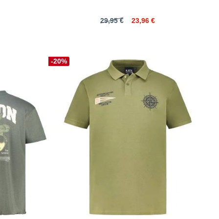
29,95 €
23,96 €
-20%