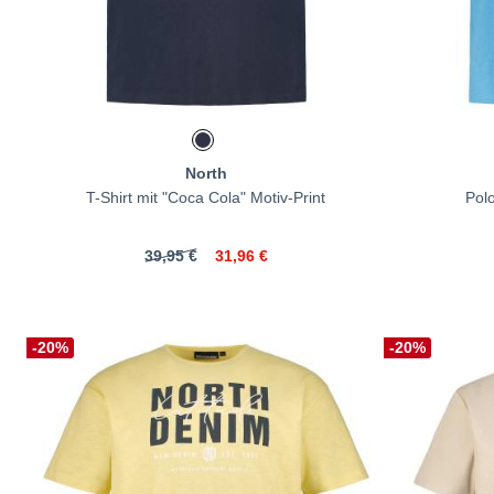
North
T-Shirt mit "Coca Cola" Motiv-Print
Polo
39,95 €
31,96 €
-20%
-20%