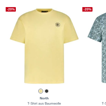
-20%
-20%
North
T-Shirt aus Baumwolle
T-