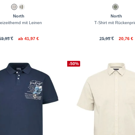
North
North
eizeithemd mit Leinen
T-Shirt mit Rückenpri
59,95 €
ab
41,97 €
25,95 €
20,76 €
-50%