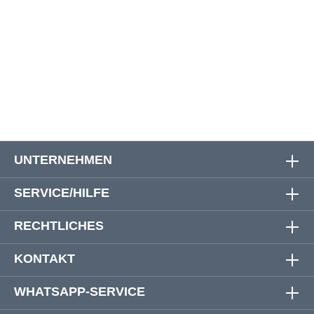
10
94 cm
106 cm
12
102 cm
112 cm
14
110 cm
120 cm
UNTERNEHMEN
SERVICE/HILFE
RECHTLICHES
KONTAKT
WHATSAPP-SERVICE