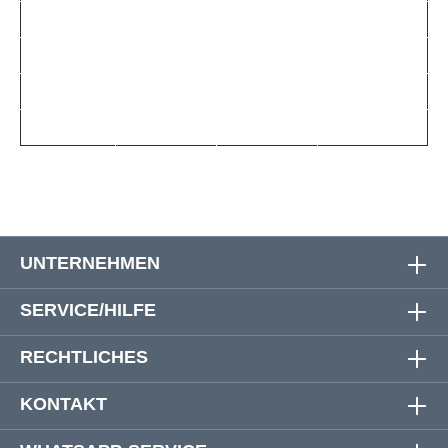
14
136 cm
190 cm
89 cm
16
150 cm
200 cm
91 cm
18
160 cm
210 cm
94 cm
20
170 cm
228 cm
96 cm
UNTERNEHMEN
SERVICE/HILFE
RECHTLICHES
KONTAKT