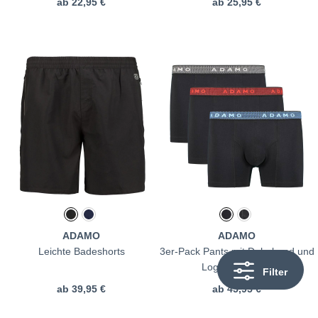
ab
22,95 €
ab
25,95 €
ADAMO
ADAMO
Leichte Badeshorts
3er-Pack Pants mit Dehnbund und
Logo-Schriftzug
Filter
ab
39,95 €
ab
45,95 €