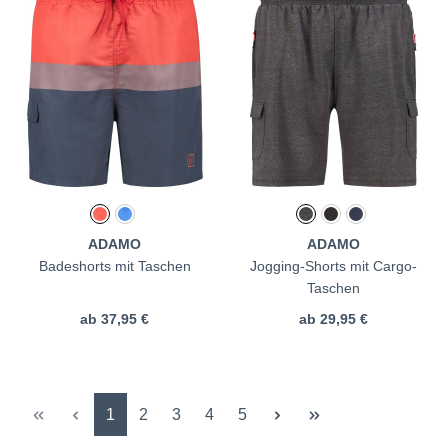
ADAMO
ADAMO
Badeshorts mit Taschen
Jogging-Shorts mit Cargo-
Taschen
ab
37,95 €
ab
29,95 €
Seite
Seite
Seite
Seite
Seite
1
2
3
4
5