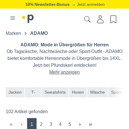
20% Neukunden-Rabatt
→ Jetzt registrieren
ⓘ
Marken
ADAMO
ADAMO: Mode in Übergrößen für Herren
Ob Tagwäsche, Nachtwäsche oder Sport-Outfit - ADAMO
bietet komfortable Herrenmode in Übergrößen bis 14XL.
Jetzt bei Pfundskerl entdecken!
Mehr anzeigen
Jacken
T-
Sweatshirts
Hosen
Wäsche
Sportbekl
Shirts
& Strick
102 Artikel gefunden
&
Polos
Seite
Seite
Seite
Seite
Seite
1
2
3
4
5