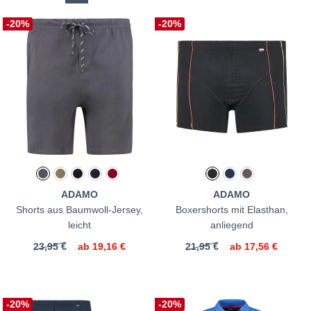
-20%
-20%
ADAMO
ADAMO
Shorts aus Baumwoll-Jersey,
Boxershorts mit Elasthan,
leicht
anliegend
23,95 €
ab
19,16 €
21,95 €
ab
17,56 €
-20%
-20%