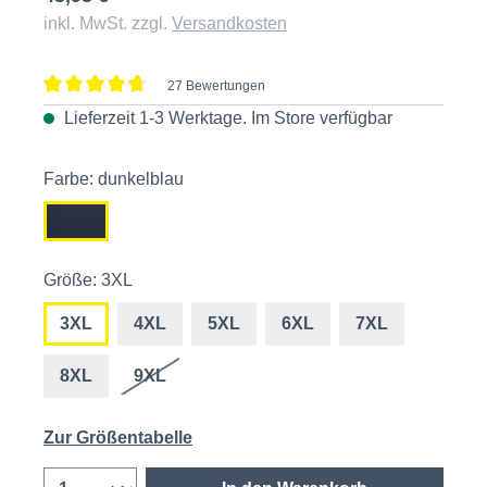
inkl. MwSt. zzgl.
Versandkosten
27 Bewertungen
Durchschnittliche Bewertung von 4.8 von 5 Sternen
Lieferzeit 1-3 Werktage. Im
Store
verfügbar
Farbe: dunkelblau
Größe: 3XL
3XL
4XL
5XL
6XL
7XL
8XL
9XL
Zur Größentabelle