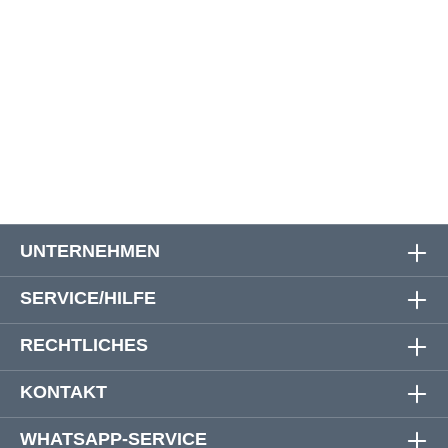
7XL
176 cm
120 cm
8XL
184 cm
120 cm
9XL
186 cm
120 cm
188 cm
10XL
200 cm
122 cm
UNTERNEHMEN
SERVICE/HILFE
RECHTLICHES
KONTAKT
WHATSAPP-SERVICE