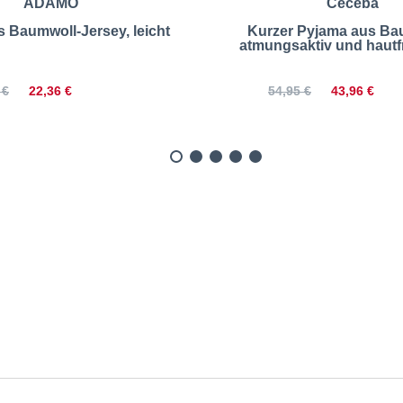
ADAMO
Ceceba
s Baumwoll-Jersey, leicht
Kurzer Pyjama aus Ba
atmungsaktiv und hautf
22,36 €
43,96 €
 €
54,95 €
 Haus- und Freizeithose |