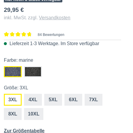
29,95 €
inkl. MwSt. zzgl.
Versandkosten
84 Bewertungen
Durchschnittliche Bewertung von 4.7 von 5 Sternen
Lieferzeit 1-3 Werktage. Im
Store
verfügbar
Farbe: marine
Größe: 3XL
3XL
4XL
5XL
6XL
7XL
8XL
10XL
Zur Größentabelle