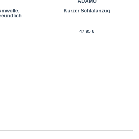
ADAMO
umwolle,
Kurzer Schlafanzug
reundlich
47,95 €
 Größentabelle