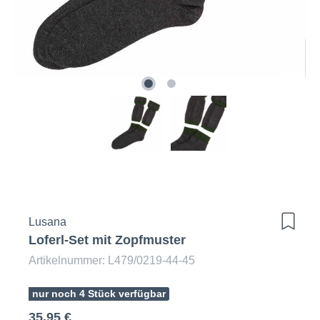
Lusana
Loferl-Set mit Zopfmuster
Artikelnummer: L479/0219-44-45
nur noch 4 Stück verfügbar
35,95 €