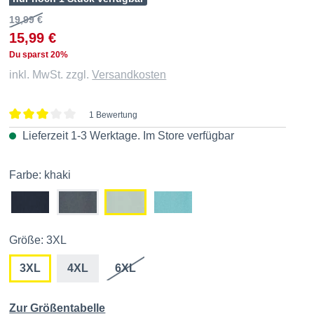
19,99 €
15,99 €
Du sparst 20%
inkl. MwSt. zzgl.
Versandkosten
1 Bewertung
Durchschnittliche Bewertung von 3 von 5 Sternen
Lieferzeit 1-3 Werktage. Im
Store
verfügbar
Farbe: khaki
Größe: 3XL
3XL
4XL
6XL
Zur Größentabelle