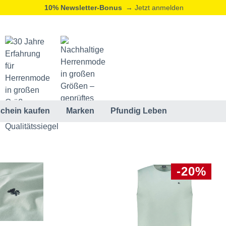
10% Newsletter-Bonus
→ Jetzt anmelden
chein kaufen
Marken
Pfundig Leben
-20%