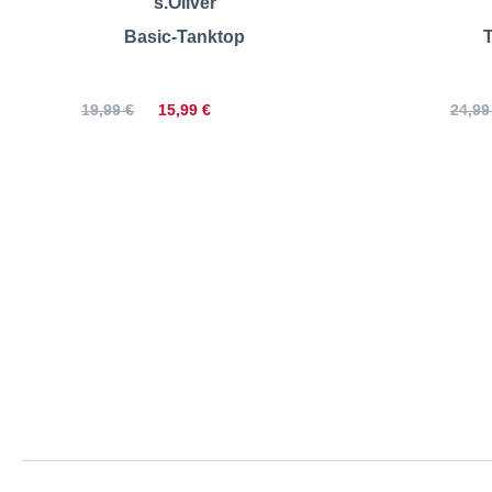
s.Oliver
Basic-Tanktop
T
15,99 €
19,99 €
24,99
Lerros | T