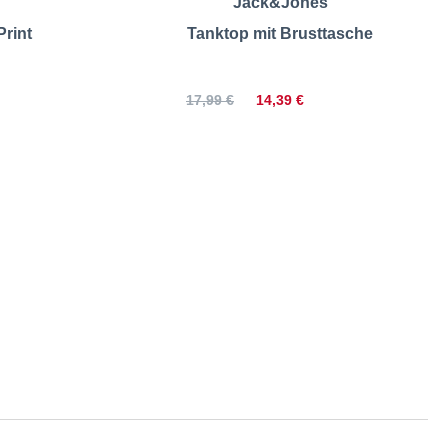
Jack&Jones
Print
Tanktop mit Brusttasche
14,39 €
17,99 €
ößentabelle