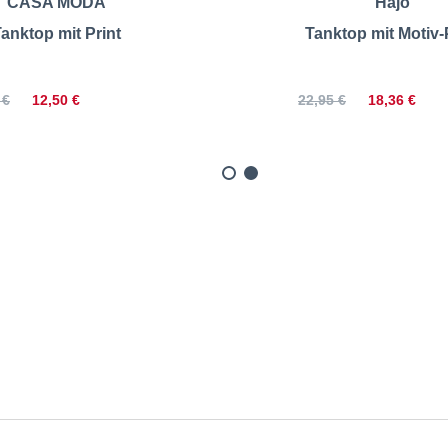
CASA MODA
Hajo
anktop mit Print
Tanktop mit Motiv-
12,50 €
18,36 €
 €
22,95 €
anktop aus Baumwolle | Gr