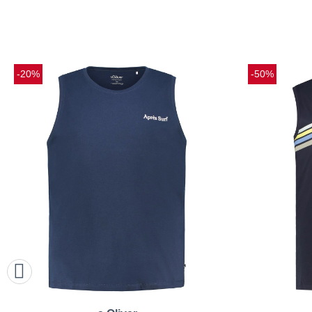
-20%
-50%