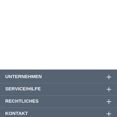
6XL
166 cm
95 cm
7XL
174 cm
96 cm
8XL
184 cm
101 cm
10XL
198 cm
107 cm
12XL
212 cm
112 cm
UNTERNEHMEN
SERVICE/HILFE
RECHTLICHES
KONTAKT