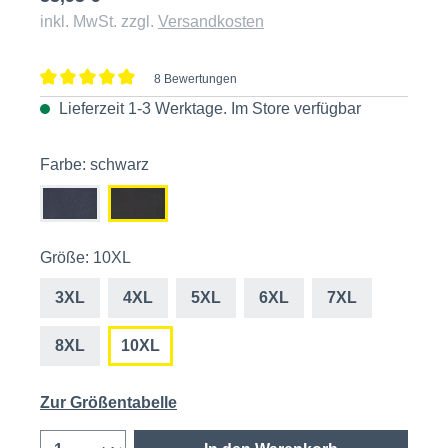
inkl. MwSt. zzgl.
Versandkosten
8 Bewertungen
Durchschnittliche Bewertung von 5 von 5 Sternen
Lieferzeit 1-3 Werktage. Im
Store
verfügbar
Farbe: schwarz
Größe: 10XL
3XL
4XL
5XL
6XL
7XL
8XL
10XL
Zur Größentabelle