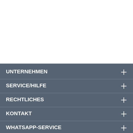
6XL
173 cm
167 cm
84 cm
7XL
181 cm
178 cm
88 cm
8XL
190 cm
183 cm
91 cm
UNTERNEHMEN
SERVICE/HILFE
RECHTLICHES
KONTAKT
WHATSAPP-SERVICE