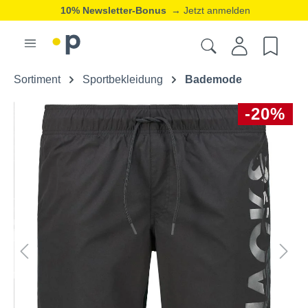
10% Newsletter-Bonus
→ Jetzt anmelden
Sortiment
Sportbekleidung
Bademode
-20%