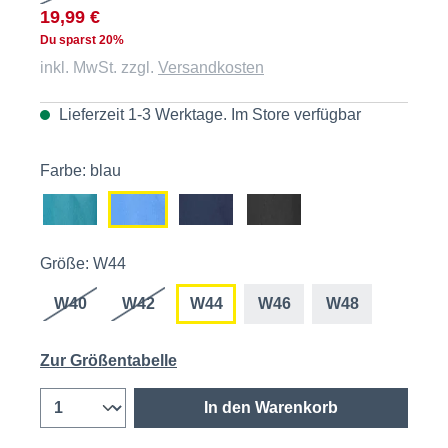
19,99 €
Du sparst 20%
inkl. MwSt. zzgl.
Versandkosten
Lieferzeit 1-3 Werktage. Im
Store
verfügbar
Farbe: blau
Größe: W44
W40
W42
W44
W46
W48
Zur Größentabelle
In den Warenkorb