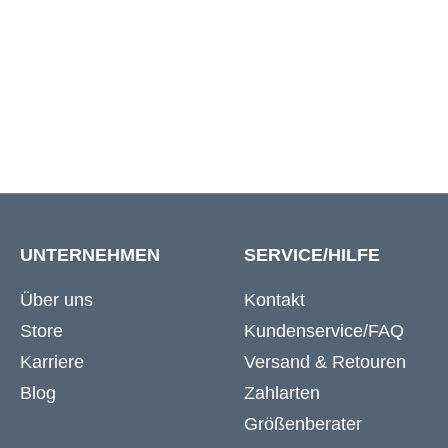
W52
132 cm
140 c
W54
136 cm
140 c
UNTERNEHMEN
SERVICE/HILFE
Über uns
Kontakt
Store
Kundenservice/FAQ
Karriere
Versand & Retouren
Blog
Zahlarten
Größenberater