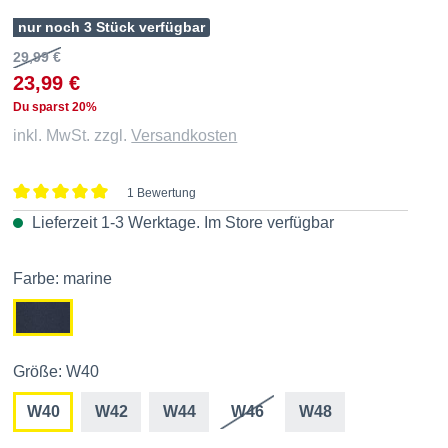
nur noch 3 Stück verfügbar
29,99 €
23,99 €
Du sparst 20%
inkl. MwSt. zzgl.
Versandkosten
1 Bewertung
Durchschnittliche Bewertung von 5 von 5 Sternen
Lieferzeit 1-3 Werktage. Im
Store
verfügbar
Farbe: marine
Größe: W40
W40
W42
W44
W46
W48