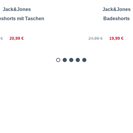
Jack&Jones
Jack&Jones
shorts mit Taschen
Badeshorts
20,99 €
19,99 €
 €
24,99 €
 mit Meshfutter, schnellt