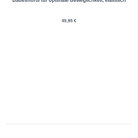
Badeshorts für optimale Beweglichkeit, elastisch
45,95 €
Jack&Jones | Badeshorts mit
Meshfutter, schnelltrocknend |
Größentabelle