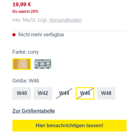
19,99 €
Du sparst 20%
inkl. MwSt. zzgl.
Versandkosten
Nicht mehr verfügbar
Farbe: curry
Größe: W46
W40
W42
W44
W46
W48
Zur Größentabelle
Hier benachrichtigen lassen!