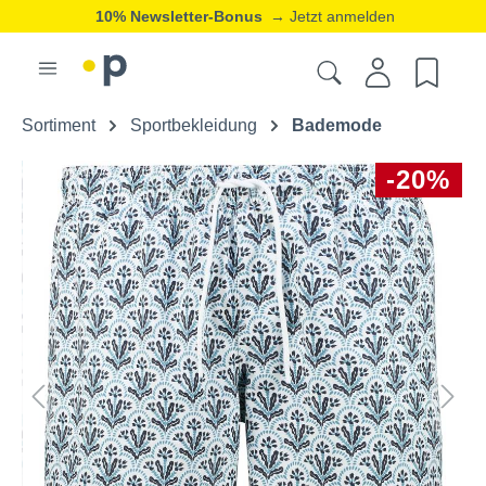
10% Newsletter-Bonus
→ Jetzt anmelden
Sortiment
Sportbekleidung
Bademode
-20%