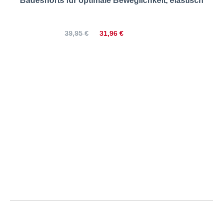
Badeshorts für optimale Beweglichkeit, elastisch
31,96 €
39,95 €
Jack&Jones | Badeshorts mit
Meshfutter, schnelltrocknend |
Größentabelle