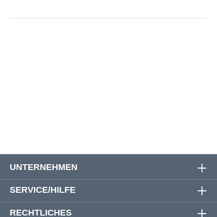
Größe
Oberweite
Bauchweite
Rückenlänge
Ärmellänge
60
140 cm
142 cm
92 cm
71 cm
62
145 cm
147 cm
93 cm
72 cm
64
154 cm
156 cm
94 cm
73 cm
UNTERNEHMEN
SERVICE/HILFE
RECHTLICHES