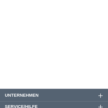
32
152 cm
154 cm
95 cm
71 cm
33
158 cm
160 cm
96 cm
71 cm
60
138 cm
140 cm
97 cm
71 cm
62
144 cm
146 cm
97 cm
72 cm
64
152 cm
151 cm
99 cm
74 cm
66
154 cm
156 cm
100 cm
74 cm
68
160 cm
162 cm
100 cm
75 cm
70
166 cm
170 cm
102 cm
76 cm
UNTERNEHMEN
SERVICE/HILFE