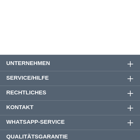
W48
126 - 136 cm
27 cm
58 cm
W50
134 - 144 cm
27 cm
60 cm
UNTERNEHMEN
SERVICE/HILFE
RECHTLICHES
KONTAKT
WHATSAPP-SERVICE
QUALITÄTSGARANTIE