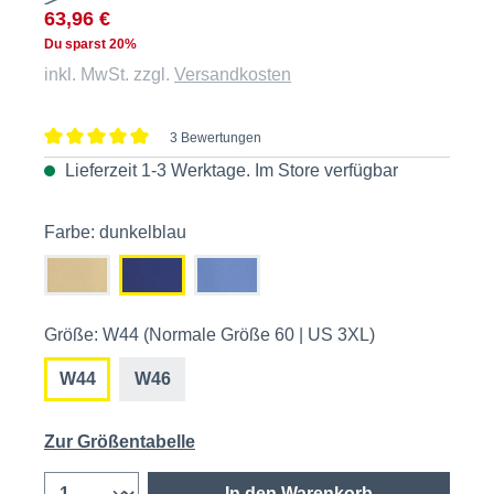
63,96 €
Du sparst 20%
inkl. MwSt. zzgl.
Versandkosten
3 Bewertungen
Durchschnittliche Bewertung von 5 von 5 Sternen
Lieferzeit 1-3 Werktage. Im
Store
verfügbar
Farbe: dunkelblau
Größe: W44 (Normale Größe 60 | US 3XL)
W44
W46
Zur Größentabelle
In den Warenkorb