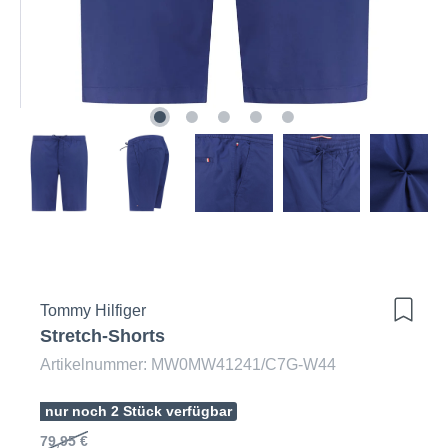
Tommy Hilfiger
Stretch-Shorts
Artikelnummer: MW0MW41241/C7G-W44
nur noch 2 Stück verfügbar
79,95 €