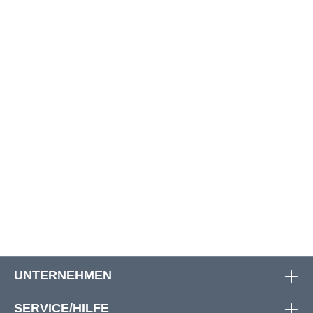
35
135 cm
27 cm
57 cm
36
138 cm
28 cm
59 cm
58
108 cm
26 cm
52 cm
60
113 cm
27 cm
54 cm
62
117 cm
27 cm
56 cm
64
120 cm
28 cm
57 cm
66
124 cm
28 cm
58 cm
68
128 cm
29 cm
59 cm
UNTERNEHMEN
SERVICE/HILFE