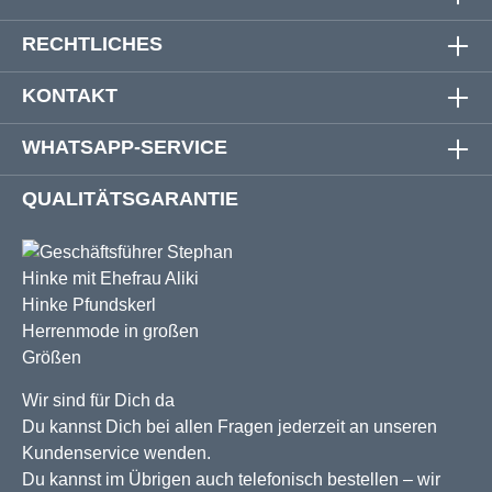
RECHTLICHES
KONTAKT
WHATSAPP-SERVICE
QUALITÄTSGARANTIE
Wir sind für Dich da
Du kannst Dich bei allen Fragen jederzeit an unseren
Kundenservice wenden.
Du kannst im Übrigen auch telefonisch bestellen – wir