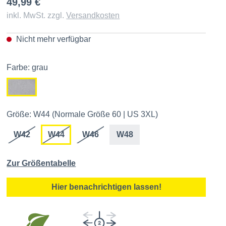
49,99 €
inkl. MwSt. zzgl.
Versandkosten
Nicht mehr verfügbar
Farbe: grau
Größe: W44 (Normale Größe 60 | US 3XL)
W42
W44
W46
W48
Zur Größentabelle
Hier benachrichtigen lassen!