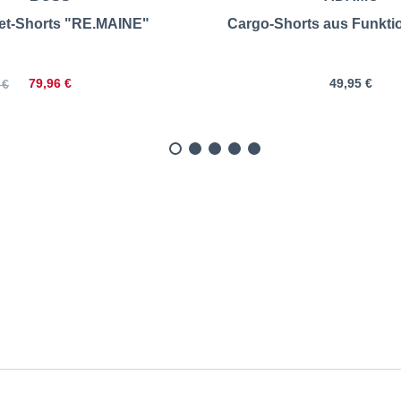
et-Shorts "RE.MAINE"
Cargo-Shorts aus Funkti
79,96 €
49,95 €
 €
et-Shorts "Brad", leicht 