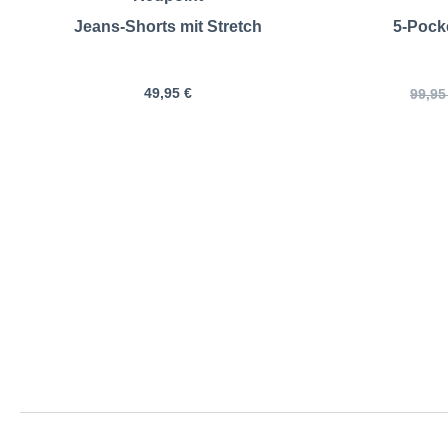
Jeans-Shorts mit Stretch
5-Pock
49,95 €
99,95
EUREX | 5-Pock