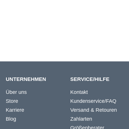
70
139 cm
72
142 cm
UNTERNEHMEN
SERVICE/HILFE
Über uns
Kontakt
Store
Kundenservice/FAQ
Karriere
Versand & Retouren
Blog
Zahlarten
Größenberater