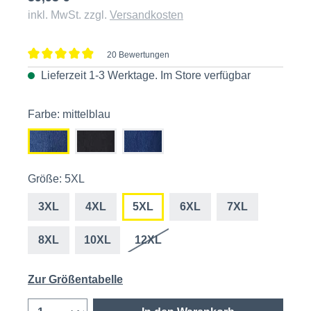
inkl. MwSt. zzgl.
Versandkosten
20 Bewertungen
Durchschnittliche Bewertung von 4.9 von 5 Sternen
Lieferzeit 1-3 Werktage. Im
Store
verfügbar
Farbe: mittelblau
Größe: 5XL
3XL
4XL
5XL
6XL
7XL
8XL
10XL
12XL
Zur Größentabelle