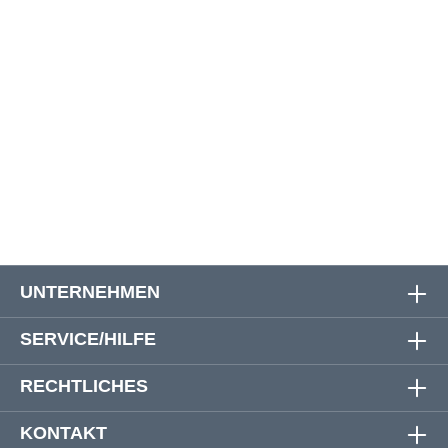
6XL
125 cm
138 cm
26 cm
60 cm
7XL
141 cm
151 cm
26 cm
61 cm
8XL
150 cm
160 cm
26 cm
63 cm
10XL
160 cm
170 cm
26 cm
64 cm
12XL
165 cm
175 cm
26 cm
66 cm
UNTERNEHMEN
SERVICE/HILFE
RECHTLICHES
KONTAKT