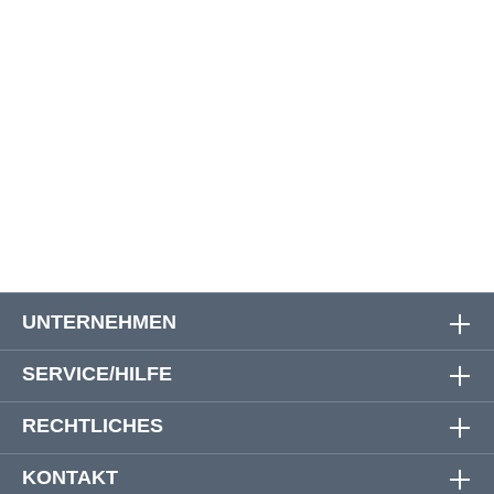
60
116 cm
31 cm
58 cm
62
122 cm
31 cm
60 cm
64
126 cm
31 cm
61 cm
66
130 cm
31 cm
61 cm
68
134 cm
31 cm
62 cm
UNTERNEHMEN
SERVICE/HILFE
RECHTLICHES
KONTAKT