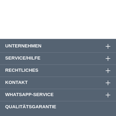
12XL
196 cm
222 cm
21 cm
63 cm
14XL
216 cm
247 cm
21 cm
65 cm
UNTERNEHMEN
SERVICE/HILFE
RECHTLICHES
KONTAKT
WHATSAPP-SERVICE
QUALITÄTSGARANTIE