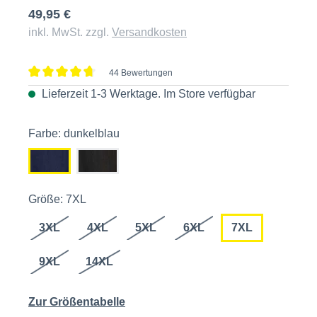
49,95 €
inkl. MwSt. zzgl.
Versandkosten
44 Bewertungen
Durchschnittliche Bewertung von 4.6 von 5 Sternen
Lieferzeit 1-3 Werktage. Im
Store
verfügbar
Farbe: dunkelblau
Größe: 7XL
3XL
4XL
5XL
6XL
7XL
9XL
14XL
Zur Größentabelle