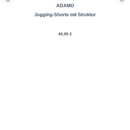
ADAMO
Jogging-Shorts mit Struktur
49,95 €
ADAMO | Leichte Shorts aus
Funktionsmaterial |
Größentabelle