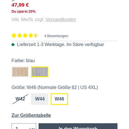
47,99 €
Du sparst 20%
inkl. MwSt. zzgl.
Versandkosten
4 Bewertungen
Durchschnittliche Bewertung von 4.5 von 5 Sternen
Lieferzeit 1-3 Werktage. Im
Store
verfügbar
Farbe: blau
Größe: W46 (Normale Größe 62 | US 4XL)
W42
W44
W46
Zur Größentabelle
In den Warenkorb