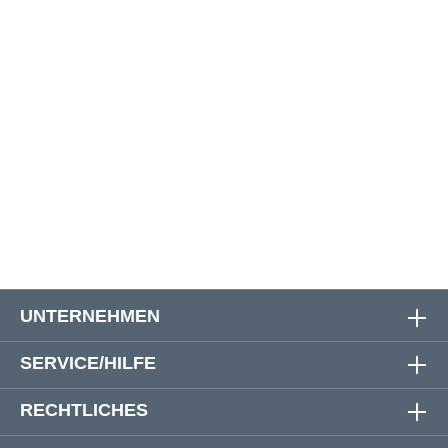
W44
109 cm
128 cm
76 cm
103 cm
W46
115 cm
133 cm
76 cm
103 cm
W48
122 cm
133 cm
76 cm
103 cm
W50
125 cm
135 cm
76 cm
103 cm
W52
133 cm
142 cm
76 cm
103 cm
W54
136 cm
145 cm
76 cm
103 cm
UNTERNEHMEN
SERVICE/HILFE
RECHTLICHES