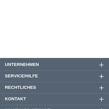
62
118 - 128 cm
87 cm
117 cm
64
122 - 132 cm
89 cm
118 cm
66
126 - 136 cm
89 cm
119 cm
68
130 - 138 cm
90 cm
121 cm
UNTERNEHMEN
SERVICE/HILFE
RECHTLICHES
KONTAKT