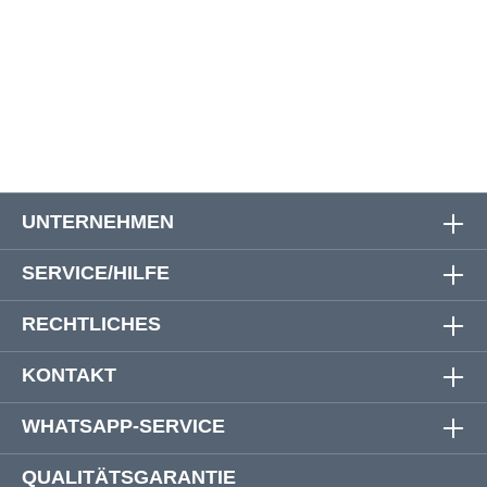
66
127 cm
136 cm
88 cm
119 cm
68
130 cm
139 cm
88 cm
119 cm
UNTERNEHMEN
SERVICE/HILFE
RECHTLICHES
KONTAKT
WHATSAPP-SERVICE
QUALITÄTSGARANTIE