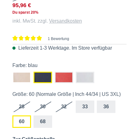
95,96 €
Du sparst 20%
inkl. MwSt. zzgl.
Versandkosten
1 Bewertung
Durchschnittliche Bewertung von 5 von 5 Sternen
Lieferzeit 1-3 Werktage. Im
Store
verfügbar
Farbe: blau
Größe: 60 (Normale Größe | Inch 44/34 | US 3XL)
28
30
32
33
36
60
68