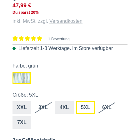
47,99 €
Du sparst 20%
inkl. MwSt. zzgl.
Versandkosten
1 Bewertung
Durchschnittliche Bewertung von 5 von 5 Sternen
Lieferzeit 1-3 Werktage. Im
Store
verfügbar
Farbe: grün
Größe: 5XL
XXL
3XL
4XL
5XL
6XL
7XL