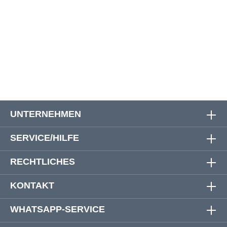
5XL
170 cm
170 cm
91 cm
6XL
180 cm
180 cm
91 cm
7XL
192 cm
192 cm
91 cm
UNTERNEHMEN
SERVICE/HILFE
RECHTLICHES
KONTAKT
WHATSAPP-SERVICE