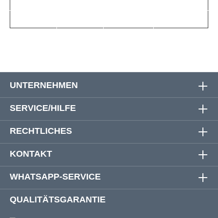
6 XL (53/54)
180 cm
182 cm
93 cm
7 XL (55/56)
192 cm
194 cm
93 cm
UNTERNEHMEN
SERVICE/HILFE
RECHTLICHES
KONTAKT
WHATSAPP-SERVICE
QUALITÄTSGARANTIE