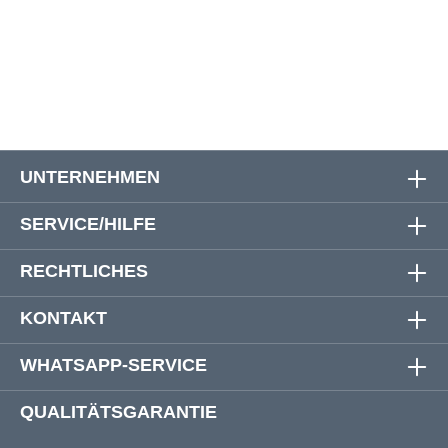
6XL
180 cm
180 cm
91 cm
7XL
192 cm
192 cm
91 cm
UNTERNEHMEN
SERVICE/HILFE
RECHTLICHES
KONTAKT
WHATSAPP-SERVICE
QUALITÄTSGARANTIE