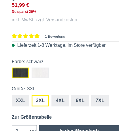
51,99 €
Du sparst 20%
inkl. MwSt. zzgl.
Versandkosten
1 Bewertung
Durchschnittliche Bewertung von 5 von 5 Sternen
Lieferzeit 1-3 Werktage. Im
Store
verfügbar
Farbe: schwarz
Größe: 3XL
XXL
3XL
4XL
6XL
7XL
Zur Größentabelle
In den Warenkorb