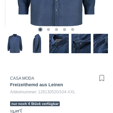
CASA MODA
Freizeithemd aus Leinen
Artikelnummer: 126130520/104-XXL
nur noch 4 Stück verfügbar
59,99 €