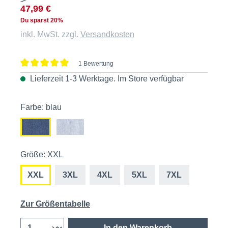
47,99 €
Du sparst 20%
inkl. MwSt. zzgl.
Versandkosten
1 Bewertung
Durchschnittliche Bewertung von 5 von 5 Sternen
Lieferzeit 1-3 Werktage. Im
Store
verfügbar
Farbe: blau
Größe: XXL
XXL
3XL
4XL
5XL
7XL
Zur Größentabelle
In den Warenkorb