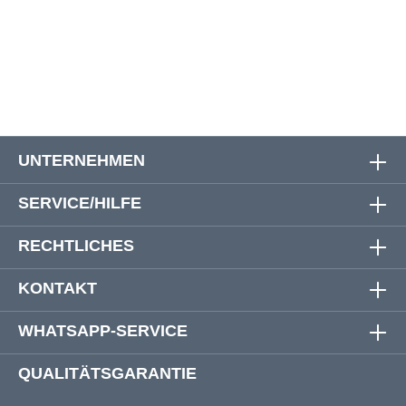
6XL
180 cm
180 cm
91 cm
7XL
192 cm
192 cm
91 cm
UNTERNEHMEN
SERVICE/HILFE
RECHTLICHES
KONTAKT
WHATSAPP-SERVICE
QUALITÄTSGARANTIE