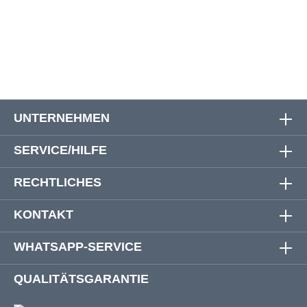
52
168 cm
168 cm
95 cm
54
176 cm
176 cm
95 cm
UNTERNEHMEN
SERVICE/HILFE
RECHTLICHES
KONTAKT
WHATSAPP-SERVICE
QUALITÄTSGARANTIE