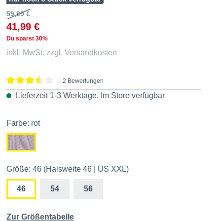
59,99 €
41,99 €
Du sparst 30%
inkl. MwSt. zzgl.
Versandkosten
2 Bewertungen
Durchschnittliche Bewertung von 3.5 von 5 Sternen
Lieferzeit 1-3 Werktage. Im
Store
verfügbar
Farbe: rot
Größe: 46 (Halsweite 46 | US XXL)
46
54
56
Zur Größentabelle