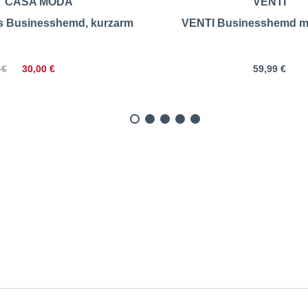
CASA MODA
VENTI
es Businesshemd, kurzarm
VENTI Businesshemd mit
30,00 €
59,99 €
 €
esshemd mit Allover-Must