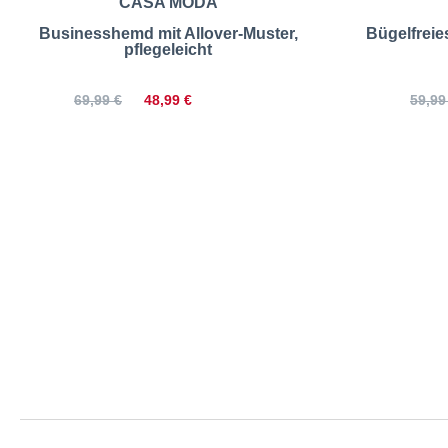
CASA MODA
Businesshemd mit Allover-Muster,
Bügelfrei
pflegeleicht
48,99 €
69,99 €
59,99
CASA MODA | Busin