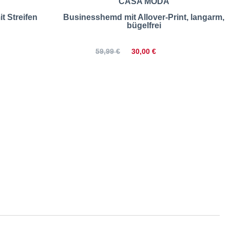
CASA MODA
 Streifen
Businesshemd mit Allover-Print, langarm,
bügelfrei
30,00 €
59,99 €
er | Größentabelle