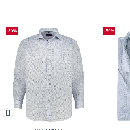
-30%
-50%