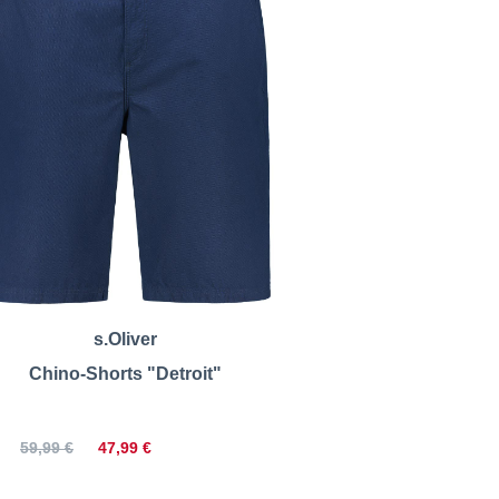
s.Oliver
Chino-Shorts "Detroit"
47,99 €
59,99 €