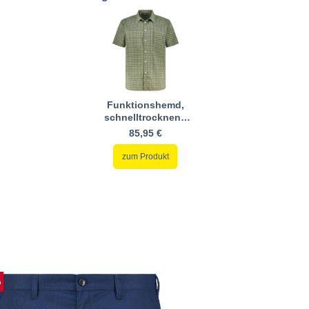
Funktionshemd,
schnelltrocknend
und
85,95 €
feuchtigkeitstransportierend
zum Produkt
%