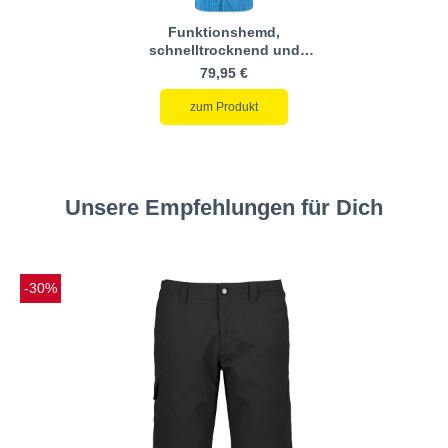
Funktionshemd,
schnelltrocknend und
feuchtigkeitstransportierend
79,95 €
zum Produkt
Unsere Empfehlungen für Dich
-30%